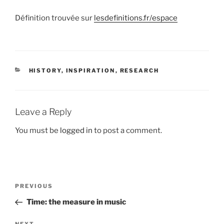
Définition trouvée sur
lesdefinitions.fr/espace
CATEGORIES
HISTORY
,
INSPIRATION
,
RESEARCH
Leave a Reply
You must be
logged in
to post a comment.
Post
Previous
PREVIOUS
navigation
Post
Time: the measure in music
NEXT