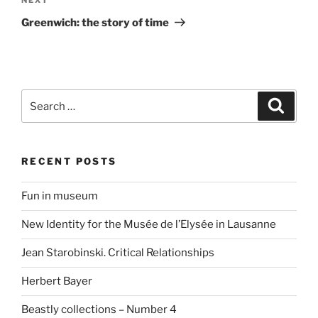
Next
Post
Greenwich: the story of time
Search
Search
for:
RECENT POSTS
Fun in museum
New Identity for the Musée de l’Elysée in Lausanne
Jean Starobinski. Critical Relationships
Herbert Bayer
Beastly collections – Number 4