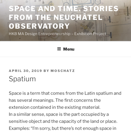
Skip
SPACE AND TIME. STORIES
to
FROM THE NEUCHÂTEL
content
OBSERVATORY
HKB MA Design Entrepreneurship – Exhibition Project
Menu
POSTED
APRIL 30, 2019
BY
MOSCHATZ
ON
Spatium
Space is a term that comes from the Latin spatĭum and
has several meanings. The first concerns the
extension contained in the existing material.
In a similar sense, space is the part occupied by a
sensitive object and the capacity of the land or place.
Examples: “I’m sorry, but there’s not enough space in